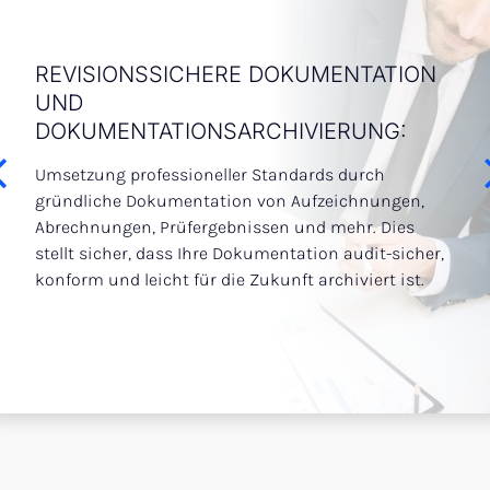
REVISIONSSICHERE DOKUMENTATION
DI
UND
PL
DOKUMENTATIONSARCHIVIERUNG:
t
Iden
Umsetzung professioneller Standards durch
Unt
gründliche Dokumentation von Aufzeichnungen,
Case
Abrechnungen, Prüfergebnissen und mehr. Dies
Dies
stellt sicher, dass Ihre Dokumentation audit-sicher,
nach
konform und leicht für die Zukunft archiviert ist.
lang