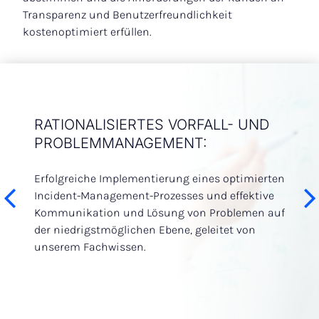
Transparenz und Benutzerfreundlichkeit
kostenoptimiert erfüllen.
NG
RATIONALISIERTES VORFALL- UND
KON
G,
PROBLEMMANAGEMENT:
DAT
Erfolgreiche Implementierung eines optimierten
Durch
Incident-Management-Prozesses und effektive
Infrast
r
Kommunikation und Lösung von Problemen auf
und de
nbarten
der niedrigstmöglichen Ebene, geleitet von
sicher
unserem Fachwissen.
und ak
proak
öchste
isten.