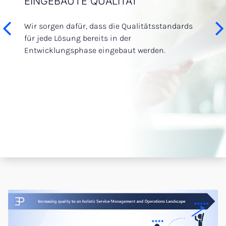
EINGEBAUTE QUALITÄT
STRU
DEN 
Strategy Climate Partner
zen
Wir sorgen dafür, dass die Qualitätsstandards
Management
g der
für jede Lösung bereits in der
Unsere
Contact Us
Entwicklungsphase eingebaut werden.
reibun
tiven.
hohes 
Our Locations
DE