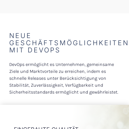
Services & Consulting
Projects & Governance
Cyber & Regulatory
NEUE
Nearshore Services
GESCHÄFTSMÖGLICHKEITEN
Offshore Services
MIT DEVOPS
Methodology
DevOps ermöglicht es Unternehmen, gemeinsame
The E&P Advantage
Ziele und Marktvorteile zu erreichen, indem es
schnelle Releases unter Berücksichtigung von
Remote PMO Standard Architecture
Stabilität, Zuverlässigkeit, Verfügbarkeit und
Brochure
Sicherheitsstandards ermöglicht und gewährleistet.
WAGILE™ Academy
Career
About Us
Our values