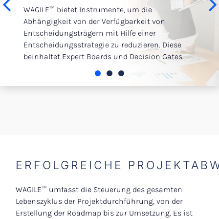
Einfüh
WAGILE™ bietet Instrumente, um die
Govern
GILE™
Abhängigkeit von der Verfügbarkeit von
von Tr
ösung
Entscheidungsträgern mit Hilfe einer
Entscheidungsstrategie zu reduzieren. Diese
beinhaltet Expert Boards und Decision Gates.
ERFOLGREICHE PROJEKTAB
WAGILE™ umfasst die Steuerung des gesamten
Lebenszyklus der Projektdurchführung, von der
Erstellung der Roadmap bis zur Umsetzung. Es ist