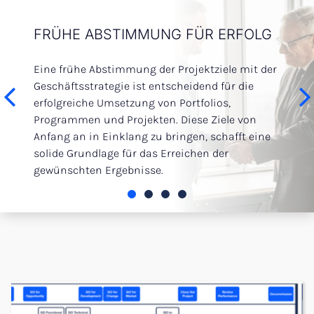
FRÜHE ABSTIMMUNG FÜR ERFOLG
SCH
AGIL
Eine frühe Abstimmung der Projektziele mit der
Je sch
t
Geschäftsstrategie ist entscheidend für die
Entsch
ar
erfolgreiche Umsetzung von Portfolios,
setzen
nt
Programmen und Projekten. Diese Ziele von
durch 
 und
Anfang an in Einklang zu bringen, schafft eine
Entsch
solide Grundlage für das Erreichen der
Services & Consulting
gewünschten Ergebnisse.
Projects & Governance
Cyber & Regulatory
Nearshore Services
Offshore Services
Methodologie