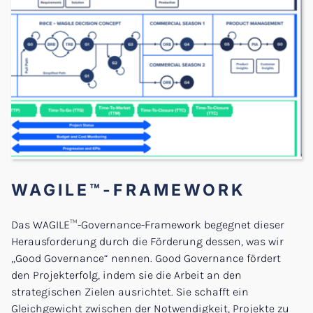
Der E&P Vorteil
Remote PMO Standard Architecture
Broschüre
WAGILE™ Academy
Karriere
About Us
Unsere Werte
Strategie Klima Partner
WAGILE™-FRAMEWORK
Geschäftsführung
Kontakt
Das WAGILE™-Governance-Framework begegnet dieser
Our Locations
Herausforderung durch die Förderung dessen, was wir
„Good Governance“ nennen. Good Governance fördert
EN
den Projekterfolg, indem sie die Arbeit an den
strategischen Zielen ausrichtet. Sie schafft ein
Gleichgewicht zwischen der Notwendigkeit, Projekte zu