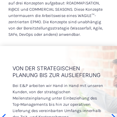
auf drei Konzepten aufgebaut: ROADMAPiSATION,
R@CE und COMMERCIAL SEASONS. Diese Konzepte
untermauern die Arbeitsweise eines WAGILE™-
zentrierten EPMO. Die Konzepte sind unabhängig
von der Bereitstellungsstrategie (Wasserfall, Agile,
SAFe, DevOps oder andere) anwendbar.
CEN
VON DER STRATEGISCHEN
MAN
PLANUNG BIS ZUR AUSLIEFERUNG
UNT
EINF
Bei E&P arbeiten wir Hand in Hand mit unseren
lios
Kunden, von der strategischen
Durch 
Meilensteinplanung unter Einbeziehung des
Mitarb
Top-Managements bis hin zur operativen
was si
Lieferung des vereinbarten Umfangs innerhalb
n,
Manag
des Zeit- und Kostenrahmens.